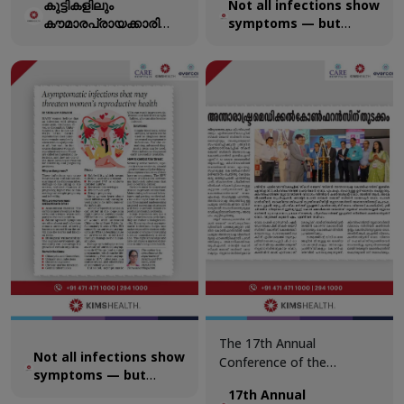
കുട്ടികളിലും
Not all infections show
ബാധിക്കാറുള്ളു
reproductive health.
കൗമാരപ്രായക്കാരിലും
symptoms — but
എന്നതാണ് നമ്മുടെ
മുട്ടുവേദന
some can silently
പൊതുവായ ധാരണ.
impact your
എന്നാൽ കുട്ടികളിലും
reproductive health.
കൗമാരപ്രായക്കാരിലും
മുട്ടുവേദന കണ്ടുവരാറുണ്ട്.
മുതിർന്നവരിൽ കാണുന്ന
സന്ധിവേദനയിൽ നിന്നും
തേയ്മാനത്തിൽ നിന്നും
തീർത്തും വ്യത്യസ്തമായ
കാരണങ്ങളാണ്
കുട്ടികളിലെ
മുട്ടുവേദനയ്ക്ക്
പിന്നിലുള്ളത്.
The 17th Annual
Not all infections show
Conference of the
symptoms — but
Association of Surgical
some can silently
17th Annual
Gastroenterologists of