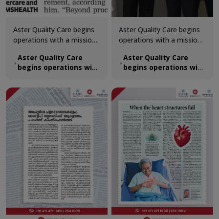
​Aster Quality Care begins
Aster Quality Care begins
operations with a mission
operations with a mission
to expand advanced
to expand advanced
​Aster Quality Care
Aster Quality Care
healthcare beyond India’s
healthcare beyond India’s
begins operations with
begins operations with
metros
metros
a mission to expand
a mission to expand
advanced healthcare
advanced healthcare
beyond India’s metros
beyond India’s metros