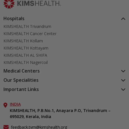
Hospitals
KIMSHEALTH Trivandrum
KIMSHEALTH Cancer Center
KIMSHEALTH Kollam
KIMSHEALTH Kottayam
KIMSHEALTH AL SHIFA
KIMSHEALTH Nagercoil
Medical Centers
KIMSHEALTH Medical Centre, Kuravankonam
Our Specialities
KIMSHEALTH Medical Centre Kamaleswaram (Manacaud)
Cardiac Sciences
Important Links
KIMSHEALTH Medical Centre, Attingal
Orthopedics
About Us
KIMSHEALTH Medical Centre, Pothencode
Neurosciences
INDIA
Aster DM Quality Care Limited
KIMSHEALTH Medical Centre, Vattiyoorkavu
Gastroenterology
KIMSHEALTH, P.B.No.1, Anayara P.O, Trivandrum –
Career
KIMSHEALTH Medical Centre, Ayoor
695029, Kerala, India
Oncology
Contact Us
KIMSHEALTH Medical Centre, Varkala
Endocrinology & Diabetes
Events
feedback.tvm@kimshealth.org