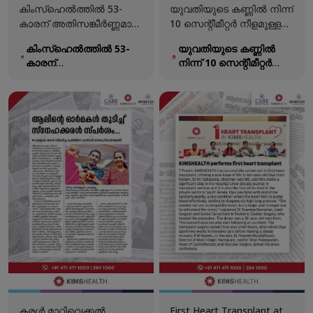
കിംസ്ഹെൽത്തിൽ 53-
യുവതിയുടെ കണ്ണിൽ നിന്ന്
കാരന് അതിസങ്കീർണ്ണമായ
10 സെന്റീമീറ്റർ നീളമുള്ള
കീഹോൾ ബൈപാസ്
ജീവനുള്ള വിരയെ
കിംസ്ഹെൽത്തിൽ 53-
യുവതിയുടെ കണ്ണിൽ
ശസ്ത്രക്രിയയിലൂടെ
പുറത്തെടുത്തു!
കാരന്
നിന്ന് 10 സെന്റീമീറ്റർ
പുതുജീവൻ!
അതിസങ്കീർണ്ണമായ
നീളമുള്ള ജീവനുള്ള
കീഹോൾ ബൈപാസ്
വിരയെ പുറത്തെടുത്തു!
ശസ്ത്രക്രിയയിലൂടെ
പുതുജീവൻ!
കരൾ മാറ്റിവെക്കൽ
First Heart Transplant at