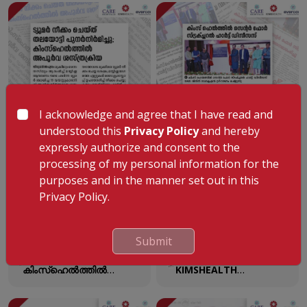
successfully recovered
കാരണങ്ങളും പ്രതിരോധ
after a complex liver
മാര്‍ഗ്ഗങ്ങളും” എന്ന
transplant at
ലേഖനം വനിത
KIMSHEALTH.
മാസികയുടെ മാര്‍ച്ച്
ലക്കത്തില്‍
പ്രസിദ്ധീകരിച്ചു.
I acknowledge and agree that I have read and
understood this
Privacy Policy
and hereby
expressly authorize and consent to the
processing of my personal information for the
purposes and in the manner set out in this
Privacy Policy.
തിരുവനന്തപുരം
ഹൃദയത്തിലെ
കിംസ്ഹെൽത്തിൽ
ഘടനാപരമായ
Submit
തമിഴ്‌നാട് സ്വദേശിയായ
രോഗങ്ങൾക്ക്
തിരുവനന്തപുരം
Inauguration of the
പത്തൊൻപതുകാരന്
അത്യാധുനിക ചികിത്സ
കിംസ്ഹെൽത്തിൽ
KIMSHEALTH
അപൂർവ്വവും
ലഭ്യമാക്കുക എന്ന
തമിഴ്‌നാട് സ്വദേശിയായ
Comprehensive
അതിസങ്കീർണ്ണവുമായ
ലക്ഷ്യത്തോടെ
പത്തൊൻപതുകാരന്
Structural Heart
ശസ്ത്രക്രിയ
തിരുവനന്തപുരം കിംസ്