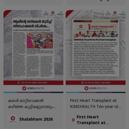
പുതുജീവൻ!
അതിസങ്കീർണ്ണമായ
നീളമുള്ള ജീവനുള്ള
കീഹോൾ ബൈപാസ്
വിരയെ പുറത്തെടുത്തു!
ശസ്ത്രക്രിയയിലൂടെ
പുതുജീവൻ!
കരൾ മാറ്റിവെക്കൽ
First Heart Transplant at
കഴിഞ്ഞ കുട്ടികളുടെയും
KIMSHEALTH Ten-year-old
അവയവദാതാക്കളുടേയും
Diya returns home,
First Heart
ഒത്തുചേരൽ "ശലഭം"
sustained by the quiet
Shalabham 2026
Transplant at
സംഘടിപ്പിച്ച്
strength of a new heart.
KIMSHEALTH