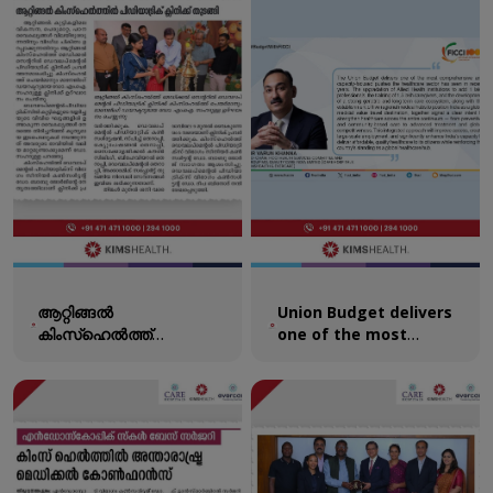
concluded successfully.
ആറ്റിങ്ങൽ
Union Budget delivers
കിംസ്ഹെൽത്ത്
one of the most
മെഡിക്കൽ സെന്ററിൽ
comprehensive and
ആധുനിക
capacity-focused
സജ്ജീകരണങ്ങളോടെ
pushes the healthcare
ഡെവലപ്മെന്റൽ
sector
പീഡിയാട്രിക് ക്ലിനിക്ക്
പ്രവർത്തനം ആരംഭിച്ചു