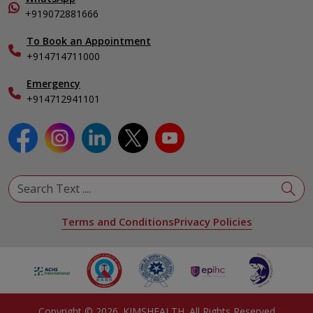
Organ Transplant Compliance
+919072881666
View All Specialities
International Care
To Book an Appointment
Specialist
+914714711000
Emergency
+914712941101
Terms and Conditions
Privacy Policies
Copyright ©
2026
. KIMSHEALTH. All Rights Reserved