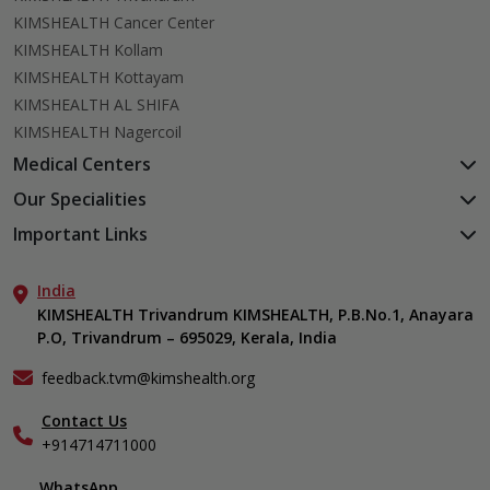
KIMSHEALTH Cancer Center
KIMSHEALTH Kollam
KIMSHEALTH Kottayam
KIMSHEALTH AL SHIFA
KIMSHEALTH Nagercoil
Medical Centers
KIMSHEALTH Medical Centre, Kuravankonam
Our Specialities
KIMSHEALTH Medical Centre Kamaleswaram (Manacaud)
Cardiac Sciences
Important Links
KIMSHEALTH Medical Centre, Attingal
Orthopedics
About Us
KIMSHEALTH Medical Centre, Pothencode
Neurosciences
India
Aster DM Quality Care Limited
KIMSHEALTH Medical Centre, Vattiyoorkavu
Gastroenterology
KIMSHEALTH Trivandrum KIMSHEALTH, P.B.No.1, Anayara
Career
KIMSHEALTH Medical Centre, Ayoor
P.O, Trivandrum – 695029, Kerala, India
Oncology
Contact Us
KIMSHEALTH Medical Centre, Varkala
General & Minimally Invasive Surgery
Events
feedback.tvm@kimshealth.org
Hepatobiliary, Pancreatic & Liver Transplant Surgery
Find a Doctor
Nephrology
Contact Us
Gallery
+914714711000
Pediatrics
Home Care
Pulmonology
In-Patient Deposit
WhatsApp